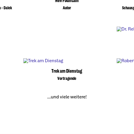
Nev Fountain
h – Dalek
Autor
Schauspi
Trek am Dienstag
Vortragende
...und viele weitere!