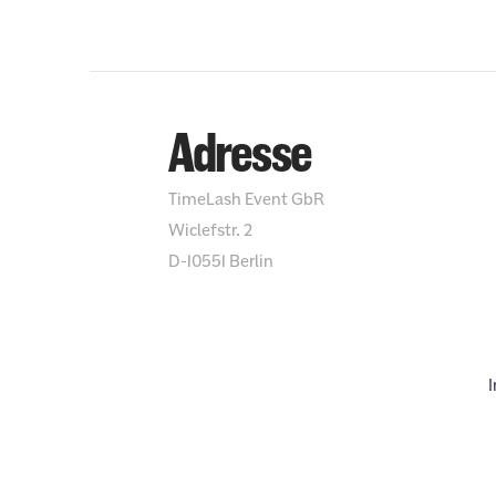
Adresse
TimeLash Event GbR
Wiclefstr. 2
D-10551 Berlin
I