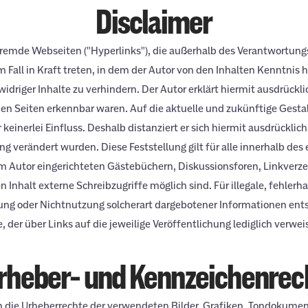
Disclaimer
 fremde Webseiten ("Hyperlinks"), die außerhalb des Verantwortung
 Fall in Kraft treten, in dem der Autor von den Inhalten Kenntnis
idriger Inhalte zu verhindern. Der Autor erklärt hiermit ausdrückl
nden Seiten erkennbar waren. Auf die aktuelle und zukünftige Gestal
einerlei Einfluss. Deshalb distanziert er sich hiermit ausdrücklich 
ng verändert wurden. Diese Feststellung gilt für alle innerhalb de
 Autor eingerichteten Gästebüchern, Diskussionsforen, Linkverzeic
nhalt externe Schreibzugriffe möglich sind. Für illegale, fehlerha
ng oder Nichtnutzung solcherart dargebotener Informationen entste
 der über Links auf die jeweilige Veröffentlichung lediglich verweis
rheber- und Kennzeichenrec
onen die Urheberrechte der verwendeten Bilder, Grafiken, Tondokum