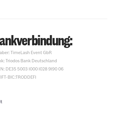
ankverbindung:
aber: TimeLash Event GbR
k: Triodos Bank Deutschland
N: DE35 5003 1000 1028 9190 06
IFT-BIC:TRODDEF1
dt